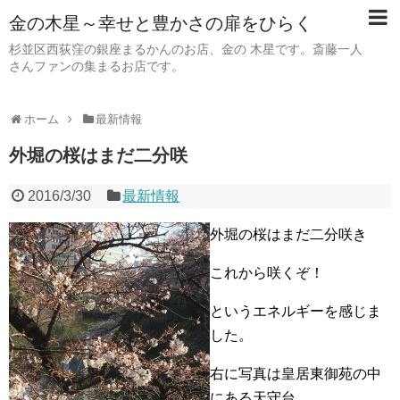
金の木星～幸せと豊かさの扉をひらく
杉並区西荻窪の銀座まるかんのお店、金の 木星です。斎藤一人
さんファンの集まるお店です。
ホーム
最新情報
外堀の桜はまだ二分咲
2016/3/30
最新情報
外堀の桜はまだ二分咲き
これから咲くぞ！
というエネルギーを感じま
した。
右に写真は皇居東御苑の中
にある天守台