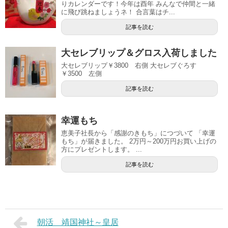
りカレンダーです！今年は酉年 みんなで仲間と一緒
に飛び跳ねましょうネ！ 合言葉はチ...
記事を読む
大セレブリップ＆グロス入荷しました
大セレブリップ￥3800 右側 大セレブぐろす
￥3500 左側
記事を読む
幸運もち
恵美子社長から「感謝のきもち」につづいて 「幸運
もち」が届きました。 2万円～200万円お買い上げの
方にプレゼントします。 ...
記事を読む
朝活 靖国神社～皇居