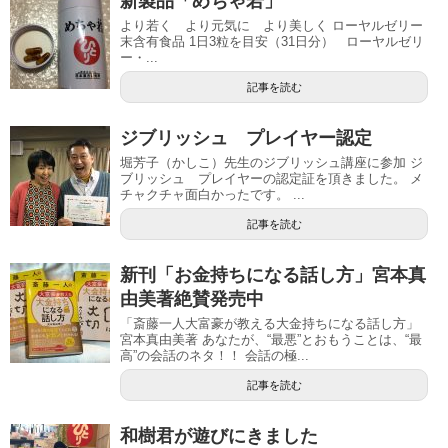
新製品「めちゃ若」
より若く より元気に より美しく ローヤルゼリー
末含有食品 1日3粒を目安（31日分） ローヤルゼリ
ー・...
記事を読む
ジブリッシュ プレイヤー認定
堀芳子（かしこ）先生のジブリッシュ講座に参加 ジ
ブリッシュ プレイヤーの認定証を頂きました。 メ
チャクチャ面白かったです。 ...
記事を読む
新刊「お金持ちになる話し方」宮本真
由美著絶賛発売中
「斎藤一人大富豪が教える大金持ちになる話し方」
宮本真由美著 あなたが、“最悪”とおもうことは、“最
高”の会話のネタ！！ 会話の極...
記事を読む
和樹君が遊びにきました