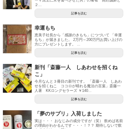
ーマ法王に米を食べさせた男」の著者 高野誠鮮と
２...
記事を読む
幸運もち
恵美子社長から「感謝のきもち」につづいて 「幸運
もち」が届きました。 2万円～200万円お買い上げの
方にプレゼントします。 ...
記事を読む
新刊「斎藤一人 しあわせを招くね
こ」
今月なんと３冊目の新刊です。 「斎藤一人 しあわ
せを招くねこ ココロが晴れる魔法の言葉」斎藤一
人著 KKロングセラーズ ￥140...
記事を読む
「夢のサプリ」入荷しました
実は・・・ おなじみの成分ですが（笑） 飲めば名前
の理由がわかるんです・・・！？？ 期待しないで飲