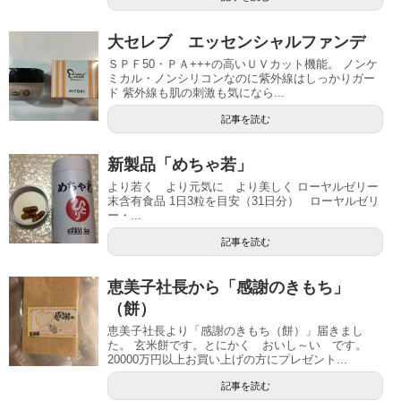
大セレブ エッセンシャルファンデ
ＳＰＦ50・ＰＡ+++の高いＵＶカット機能。 ノンケ
ミカル・ノンシリコンなのに紫外線はしっかりガー
ド 紫外線も肌の刺激も気になら...
記事を読む
新製品「めちゃ若」
より若く より元気に より美しく ローヤルゼリー
末含有食品 1日3粒を目安（31日分） ローヤルゼリ
ー・...
記事を読む
恵美子社長から「感謝のきもち」
（餅）
恵美子社長より「感謝のきもち（餅）」届きまし
た。 玄米餅です。とにかく おいし～い です。
20000万円以上お買い上げの方にプレゼント...
記事を読む