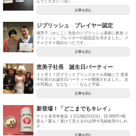
んでください（笑） ...
記事を読む
ジブリッシュ プレイヤー認定
堀芳子（かしこ）先生のジブリッシュ講座に参加 ジ
ブリッシュ プレイヤーの認定証を頂きました。 メ
チャクチャ面白かったです。 ...
記事を読む
恵美子社長 誕生日パーティー
１１月１７日グランドプリンスホテル高輪にて 恵美
子社長のお誕生日パーティーが開催されました。 左
の写真は、ななな・・・なんと宇宙...
記事を読む
新登場！「どこまでもキレイ」
ケイヒ末含有食品 １日12粒(31日分) 10,000円+税
肌も！髪も！老けて見えるのは99％毛細血管のしわ
ざ ...
記事を読む