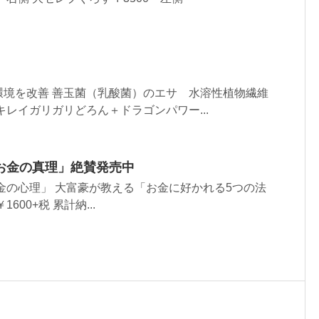
環境を改善 善玉菌（乳酸菌）のエサ 水溶性植物繊維
キレイガリガリどろん＋ドラゴンパワー...
お金の真理」絶賛発売中
金の心理」 大富豪が教える「お金に好かれる5つの法
00+税 累計納...