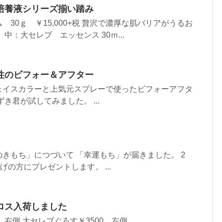
培養液シリーズ揃い踏み
30ｇ ￥15,000+税 贅沢で濃厚な肌バリアがうるお
中：大セレブ エッセンス 30ｍ...
性のビフォー＆アフター
ェイスカラーと上気元スプレーで使ったビフォーアフタ
き君が試してみました。 ...
きもち」につづいて 「幸運もち」が届きました。 2
げの方にプレゼントします。 ...
ロス入荷しました
 右側 大セレブぐろす￥3500 左側