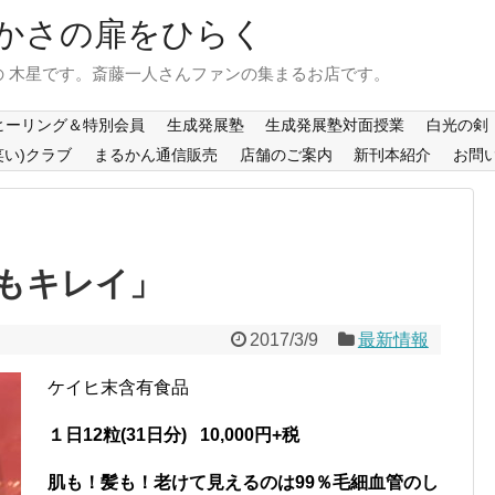
かさの扉をひらく
 木星です。斎藤一人さんファンの集まるお店です。
ヒーリング＆特別会員
生成発展塾
生成発展塾対面授業
白光の剣
笑い)クラブ
まるかん通信販売
店舗のご案内
新刊本紹介
お問
もキレイ」
2017/3/9
最新情報
ケイヒ末含有食品
１日12粒(31日分) 10,000円+税
肌も！髪も！老けて見えるのは99％毛細血管のし