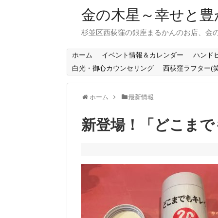
金の木星～幸せと豊
杉並区西荻窪の銀座まるかんのお店、金の
ホーム
イベント情報＆カレンダー
ハンド
白光・御心カウンセリング
西荻窪ラフター(
ホーム
最新情報
新登場！「どこまで