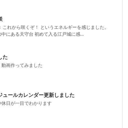
咲
 これから咲くぞ！ というエネルギーを感じました。
中にある天守台 初めて入る江戸城に感...
した
 動画作ってみました
ジュールカレンダー更新しました
や休日が一目でわかります