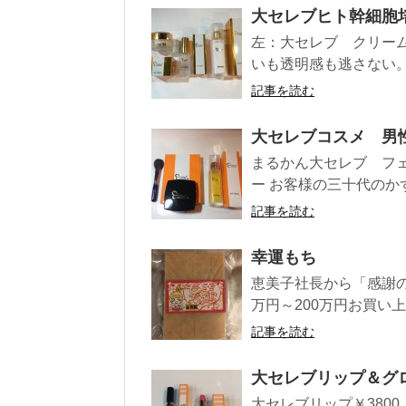
大セレブヒト幹細胞
左：大セレブ クリーム 
いも透明感も逃さない。 
記事を読む
大セレブコスメ 男
まるかん大セレブ フ
ー お客様の三十代のかず
記事を読む
幸運もち
恵美子社長から「感謝の
万円～200万円お買い上
記事を読む
大セレブリップ＆グ
大セレブリップ￥3800